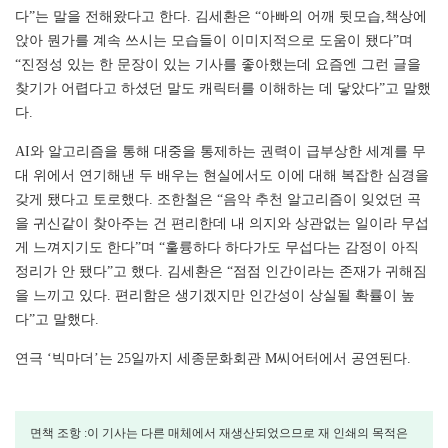
다”는 말을 전해왔다고 한다. 김세환은 “아빠의 어깨 뒷모습,책상에
앉아 뭔가를 계속 쓰시는 모습들이 이미지적으로 도움이 됐다”며
“진정성 있는 한 문장이 있는 기사를 좋아했는데 요즘엔 그런 글을
찾기가 어렵다고 하셨던 말도 캐릭터를 이해하는 데 닿았다”고 말했
다.
AI와 알고리즘을 통해 대중을 통제하는 권력이 급부상한 세계를 무
대 위에서 연기해낸 두 배우는 현실에서도 이에 대해 복잡한 심경을
갖게 됐다고 토로했다. 조한철은 “음악 추천 알고리즘이 잊었던 곡
을 귀신같이 찾아주는 건 편리한데 내 의지와 상관없는 일이라 무섭
게 느껴지기도 한다”며 “훌륭하다 하다가도 무섭다는 감정이 아직
정리가 안 됐다”고 했다. 김세환은 “점점 인간이라는 존재가 귀해짐
을 느끼고 있다. 편리함은 생기겠지만 인간성이 상실될 확률이 높
다”고 말했다.
연극 ‘빅마더’는 25일까지 세종문화회관 M씨어터에서 공연된다.
면책 조항 :이 기사는 다른 매체에서 재생산되었으므로 재 인쇄의 목적은