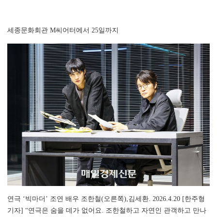
세종문화회관 M씨어터에서 25일까지
연극 ‘빅마더’ 조연 배우 조한철(오른쪽),김세환. 2026.4.20 [한주형
기자] “연극은 숨을 데가 없어요. 조한철하고 자연인 관객하고 만나