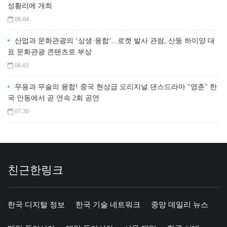
성황리에 개최
08-04
산업과 문화관광의 ‘상생·융합’...로켓 발사 관람, 산둥 하이양 대
표 문화관광 콘텐츠로 부상
08-03
무용과 무술의 융합! 중국 현상급 오리지널 댄스드라마 "영춘" 한
국 안동에서 곧 연속 2회 공연
07-30
친근한링크
한국 디지털 정보
한국 기술 네트워크
중앙 데일리 뉴스