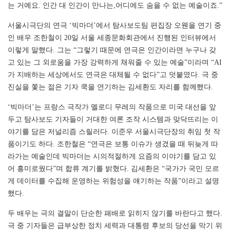
는 거예요. 인간 대 인간이 만나는,어디에도 숨을 수 없는 예술이죠.”
서울시극단의 연극 ‘빅마더’에서 탐사보도팀 편집장 오웬을 연기 중
인 배우 조한철이 20일 서울 세종문화회관에서 진행된 인터뷰에서
이렇게 말했다. 그는 “그렇기 때문에 연극은 인간이라면 누구나 갖
고 있는 그 외로움을 가장 강력하게 채워줄 수 있는 예술”이라며 “AI
가 지배하는 세상에서도 연극은 대체될 수 없다”고 덧붙였다. 극 중
진실을 쫓는 젊은 기자 쿡을 연기하는 김세환도 자리를 함께했다.
‘빅마더’는 프랑스 극작가 멜로디 무레의 작품으로 미국 대선을 앞
두고 탐사보도 기자들이 거대한 여론 조작 시스템과 맞닥뜨리는 이
야기를 담은 저널리즘 스릴러다. 이준우 서울시극단장의 취임 첫 작
품이기도 하다. 조한철은 “연극은 보통 이슈가 생겼을 때 뒤늦게 따
라가는 예술인데 빅마더는 시의적절하게 요즘의 이야기를 담고 있
어 흥미로웠다”며 합류 계기를 밝혔다. 김세환은 “국가가 국민 모르
게 데이터를 수집해 운영하는 위험성을 얘기하는 작품”이라고 설명
했다.
두 배우는 극의 결말이 단순한 패배로 읽히지 않기를 바란다고 했다.
극 중 기자들은 급부상한 정치 세력과 대통령 후보의 당선을 막기 위