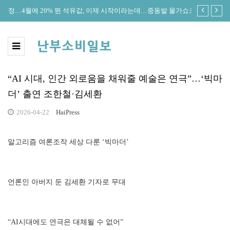
정안
4월에 20% 뛴 석유값, 이제 시작이라는데…중동발 물가쇼크 전
한은 “美연
방위 확산
커졌다”
“AI 시대, 인간 외로움을 채워줄 예술은 연극”…‘빅마
더’ 출연 조한철·김세환
2026-04-22
HaiPress
알고리즘 여론조작 세상 다룬 ‘빅마더’
언론인 아버지 둔 김세환 기자로 무대
“AI시대에도 연극은 대체될 수 없어”