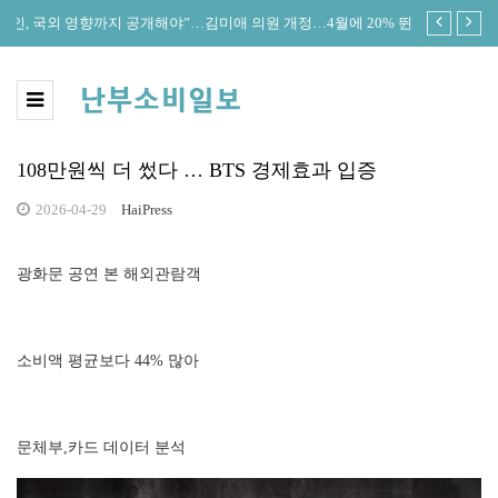
의원 개정안
4월에 20% 뛴 석유값, 이제 시작이라는데…중동발 물가쇼크 전
한은
방위 확산
커졌
108만원씩 더 썼다 … BTS 경제효과 입증
2026-04-29
HaiPress
광화문 공연 본 해외관람객
소비액 평균보다 44% 많아
문체부,카드 데이터 분석