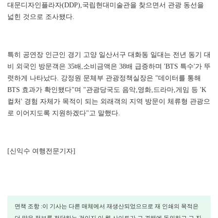
대문디자인플라자(DDP),국립현대미술관을 찾으면서 관광 동선을
넓힌 것으로 조사됐다.
특히 공연장 인근인 경기 고양 일산서구 대화동 일대는 전년 동기 대
비 외국인 방문객은 35배,소비금액은 38배 급증하며 'BTS 특수'가 뚜
렷하게 나타났다. 강정원 문체부 관광정책실장은 "데이터를 통해
BTS 효과가 확인됐다"며 "관광당국도 음악,영화,드라마,게임 등 'K
컬처' 경험 자체가 목적이 되는 외래객의 지역 방문이 체류형 관광으
로 이어지도록 지원하겠다"고 말했다.
[신익수 여행전문기자]
면책 조항 :이 기사는 다른 매체에서 재생산되었으므로 재 인쇄의 목적은