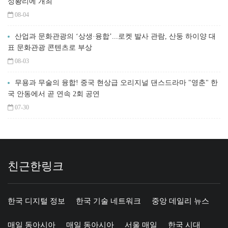
성황리에 개최
08-04
산업과 문화관광의 ‘상생·융합’...로켓 발사 관람, 산둥 하이양 대
표 문화관광 콘텐츠로 부상
08-03
무용과 무술의 융합! 중국 현상급 오리지널 댄스드라마 "영춘" 한
국 안동에서 곧 연속 2회 공연
07-30
친근한링크
한국 디지털 정보
한국 기술 네트워크
중앙 데일리 뉴스
매일 동아시아
매일 동아시아
서울 매일
한국 시대