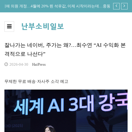
정안
4월에 20% 뛴 석유값, 이제 시작이라는데…중동발 물가쇼크 전
한은 “美연
방위 확산
커졌다”
잘나가는 네이버, 주가는 왜?…최수연 “AI 수익화 본
격적으로 나선다”
2026-04-30
HaiPress
무제한 무료 배송·자사주 소각 예고