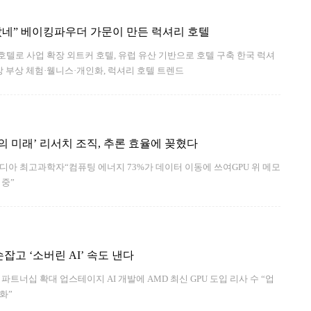
갔네” 베이킹파우더 가문이 만든 럭셔리 호텔
텔로 사업 확장 외트커 호텔, 유럽 유산 기반으로 호텔 구축 한국 럭셔
시장 부상 체험·웰니스·개인화, 럭셔리 호텔 트렌드
디아의 미래’ 리서치 조직, 추론 효율에 꽂혔다
디아 최고과학자“컴퓨팅 에너지 73%가 데이터 이동에 쓰여GPU 위 메모
 중”
잡고 ‘소버린 AI’ 속도 낸다
 파트너십 확대 업스테이지 AI 개발에 AMD 최신 GPU 도입 리사 수 “업
화”