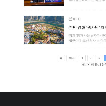
03-11
천만 영화 ‘왕사남’ 효
영화 ‘왕과 사는 남자’가 1
월군이다. 조선 역사 속 단
텐 리조트 동강시스타가 영
한데 모인 강원권 대표 여행
홈
이전
1
2
3
페이지 당 10 개 