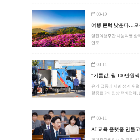
03-19
여행 문턱 낮춘다…모
열린여행주간 나눔여행 함께해
연도
03-11
“기름값, 월 100만
유가 급등에 서민 생계 위협 전국 오가는 화물차 기사들 “경유값 볼때마다 가슴 철렁” 여객선 유
할증료 2배 인상 택배업체,
03-11
AI 교육 플랫폼 만들고
과기장관회의서 전 국민 AI 