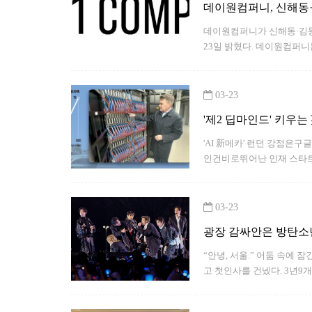
데이원컴퍼니, 신해동·
데이원컴퍼니가 신해동·김동
23일 밝혔다. 데이원컴퍼니
혁 전 콜로소 부문 대표를
벤처캐피털에서 애널리스트
03-23
'제2 딥마인드' 키우
'AI 新메카' 런던 강점은
인건비로뛰어난 인재 스타트
스타트업 맞춤지원
03-23
광장 감싸안은 방탄소
“안녕, 서울.” 어둠 속에 
고 첫인사를 건넸다. 3년9
호성으로 뒤덮였고, 광장을 
연은 서울의 심장을 깨우며 