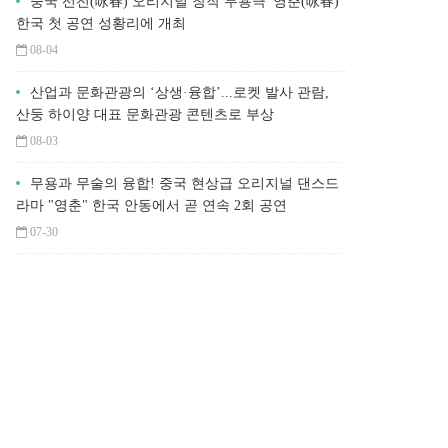
중국 선전(咏春) 오리지널 창작 무용극 '영춘(咏春)'
한국 첫 공연 성황리에 개최
08-04
산업과 문화관광의 ‘상생·융합’...로켓 발사 관람,
산둥 하이양 대표 문화관광 콘텐츠로 부상
08-03
무용과 무술의 융합! 중국 현상급 오리지널 댄스드
라마 "영춘" 한국 안동에서 곧 연속 2회 공연
07-30