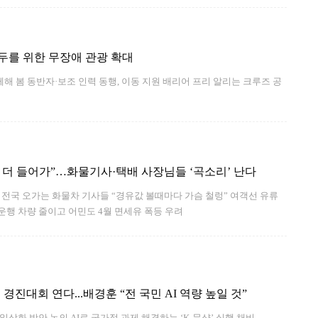
두를 위한 무장애 관광 확대
 봄 동반자·보조 인력 동행, 이동 지원 배리어 프리 알리는 크루즈 공
원씩 더 들어가”…화물기사·택배 사장님들 ‘곡소리’ 난다
류
 운행 차량 줄이고 어민도 4월 면세유 폭등 우려
 경진대회 연다...배경훈 “전 국민 AI 역량 높일 것”
일상화 방안 논의 AI로 국가적 과제 해결하는 ‘K-문샷’ 실행 채비