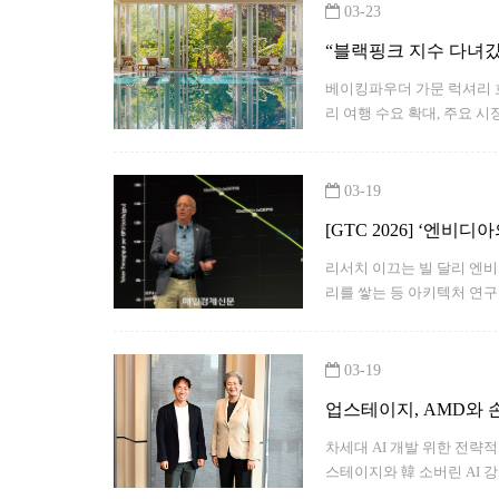
03-23
“블랙핑크 지수 다녀
베이킹파우더 가문 럭셔리 호
리 여행 수요 확대, 주요 
03-19
[GTC 2026] ‘엔비
리서치 이끄는 빌 달리 엔비
리를 쌓는 등 아키텍처 연구
03-19
업스테이지, AMD와 손
차세대 AI 개발 위한 전략적
스테이지와 韓 소버린 AI 강