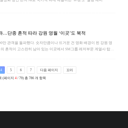
과…단종 흔적 따라 강원 영월 ‘이곳’도 북적
000만 관객을 돌파했다. 숫자만큼이나 뜨거운 건 영화 배경이 된 강원 영
종의 흔적이 고스란히 남아 있는 이곳에서 SM그룹 레저부문 계열사 탑스
화 배경지와 연계한 프로모션을 출시했다. 영월은 자연과 레저, 문화가
지다. 영화 흥행 이후엔 분위기가 달라
4
5
6
7
다음 페이지
꼬리
항목 (페이지
4
/ 79) 총 786 개 항목