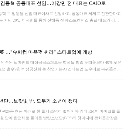
김동혁 공동대표 선임…이강민 전 대표는 CAIO로
혁 두 임원을 신임 대표이사로 선임하고, 공동대표 체제로 전환한다고
는 지난 20일 이사회를 통해 신해동 전 패스트캠퍼스 총괄 대표와 김동
 신임 공동대표로 선임했다. 신 공동대표는 건국대 경제학과를 졸업하고
로 커리어를 시작했다. 이후 데이원컴퍼니에 합류해
는 英 …"슈퍼컴 마음껏 써라" 스타트업에 개방
구글 인수된 딥마인드 대성공옥스퍼드등 학생들 창업 눈떠美보다 40% 낮은
업 흡수9천억 성공신화 쓴 창업가는AI 스타트업 도우미로 복귀英정부,
년단…보랏빛 밤, 모두가 소년이 됐다
잠긴 광화문 현판 아래로 한 줄기 조명이 떨어지자 리더 RM이 마이크를 들
개월 만에 완전체로 돌아온 방탄소년단(BTS)의 첫마디에 광화문광장은 환
가득 메운 보랏빛 ‘아미밤’은 거대한 파도처럼 출렁였다. BTS의 컴백 공
시작됐다. 검은 재킷을 입고 나