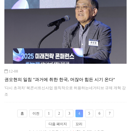
12-08
권오현의 일침 "과거에 취한 한국, 머잖아 힘든 시기 온다"
'다시 초격차' 북콘서트신사업 원칙적으로 허용하는네거티브 규제 개혁 강
조
홈
이전
1
2
3
4
5
6
7
다음 페이지
꼬리