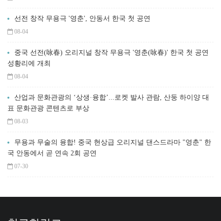
선전 창작 무용극 '영춘', 안동서 한국 첫 공연
08-04
중국 선전(咏春) 오리지널 창작 무용극 '영춘(咏春)' 한국 첫 공연
성황리에 개최
08-04
산업과 문화관광의 ‘상생·융합’...로켓 발사 관람, 산둥 하이양 대
표 문화관광 콘텐츠로 부상
08-03
무용과 무술의 융합! 중국 현상급 오리지널 댄스드라마 "영춘" 한
국 안동에서 곧 연속 2회 공연
07-30