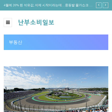
정안
4월에 20% 뛴 석유값, 이제 시작이라는데…중동발 물가쇼크 전
한은 “美연
방위 확산
커졌다”
부동산