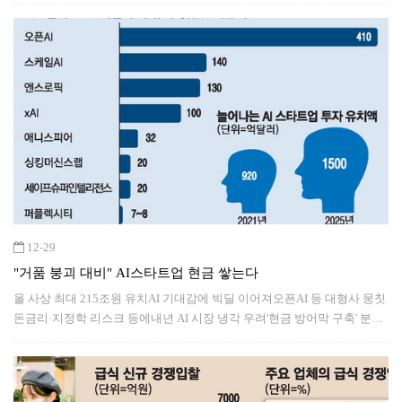
12-29
"거품 붕괴 대비" AI스타트업 현금 쌓는다
올 사상 최대 215조원 유치AI 기대감에 빅딜 이어져오픈AI 등 대형사 뭉칫
돈금리·지정학 리스크 등에내년 AI 시장 냉각 우려'현금 방어막 구축' 분석
도