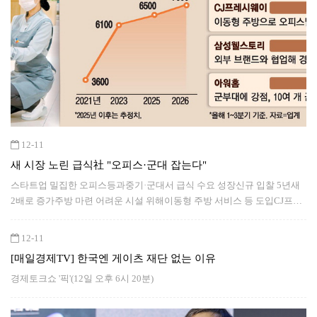
12-11
새 시장 노린 급식社 "오피스·군대 잡는다"
스타트업 밀집한 오피스등과중기·군대서 급식 수요 성장신규 입찰 5년새
2배로 증가주방 마련 어려운 시설 위해이동형 주방 서비스 등 도입CJ프레
시웨이 올해 수주 1위
12-11
[매일경제TV] 한국엔 게이츠 재단 없는 이유
경제토크쇼 '픽'(12일 오후 6시 20분)