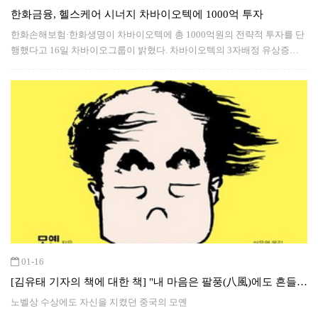
한화금융, 헬스케어 시너지 차바이오텍에 1000억 투자
한화손해보험·한화생명이 차바이오텍에 총 1000억원의 전략적 투자를 단
행했다고 16일 차바이오그룹이 밝혔다. 차바이오텍의 3자배정 유상증자
에 한화손해보험이 700억원,한화생명이 300억원 규모로 참여한다.
01-16
[김유태 기자의 책에 대한 책] "내 마음은 팔풍(八風)에도 흔들리
지 않는다."
노벨상 수상에도 자신을 지켰던 중국의 모옌