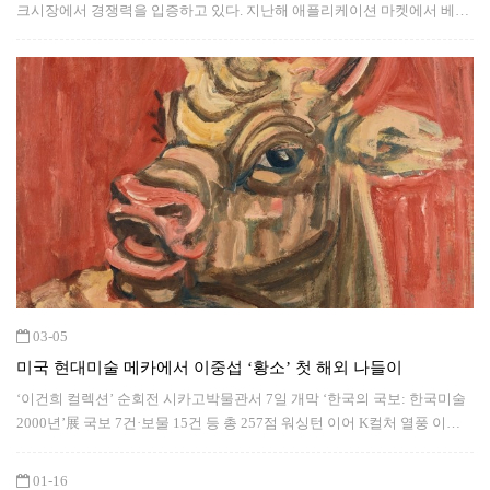
크시장에서 경쟁력을 입증하고 있다. 지난해 애플리케이션 마켓에서 베스
트 앱 자리를 차지한 데 이어 이번에는 아시아를 대표하는 쇼핑 앱에 선정
됐다. 5일 센서타워에 따르면 네이버플러스스토어는 지난해 아시아태평양
지역(APAC)에서 선보인 쇼핑 앱 가운데 가장 많은 다운로드 수를 기록하
며 ‘
03-05
미국 현대미술 메카에서 이중섭 ‘황소’ 첫 해외 나들이
‘이건희 컬렉션’ 순회전 시카고박물관서 7일 개막 ‘한국의 국보: 한국미술
2000년’展 국보 7건·보물 15건 등 총 257점 워싱턴 이어 K컬처 열풍 이끌
듯 인왕제색도·추성부도·책가도부터 박수근·장욱진·박래현 대거 출격
01-16